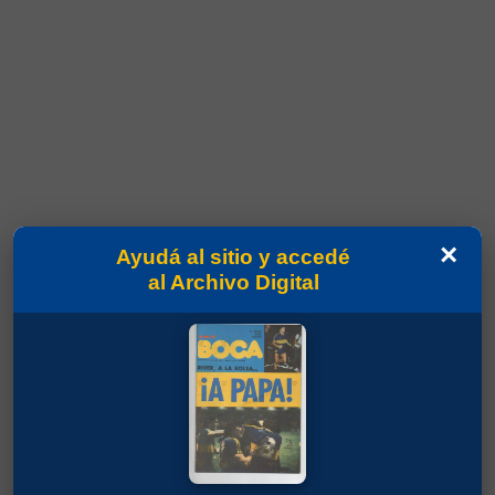
×
Ayudá al sitio y accedé
al Archivo Digital