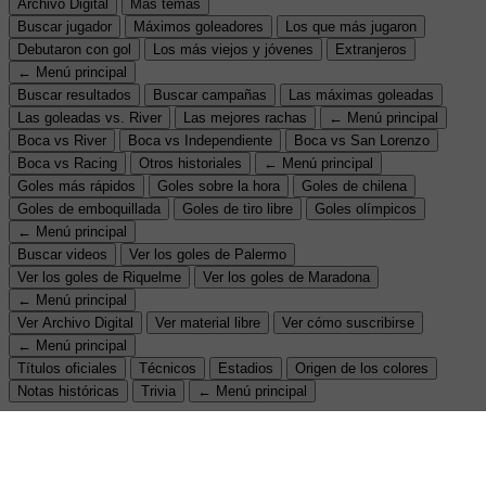
Archivo Digital
Más temas
Buscar jugador
Máximos goleadores
Los que más jugaron
Debutaron con gol
Los más viejos y jóvenes
Extranjeros
← Menú principal
Buscar resultados
Buscar campañas
Las máximas goleadas
Las goleadas vs. River
Las mejores rachas
← Menú principal
Boca vs River
Boca vs Independiente
Boca vs San Lorenzo
Boca vs Racing
Otros historiales
← Menú principal
Goles más rápidos
Goles sobre la hora
Goles de chilena
Goles de emboquillada
Goles de tiro libre
Goles olímpicos
← Menú principal
Buscar videos
Ver los goles de Palermo
Ver los goles de Riquelme
Ver los goles de Maradona
← Menú principal
Ver Archivo Digital
Ver material libre
Ver cómo suscribirse
← Menú principal
Títulos oficiales
Técnicos
Estadios
Origen de los colores
Notas históricas
Trivia
← Menú principal