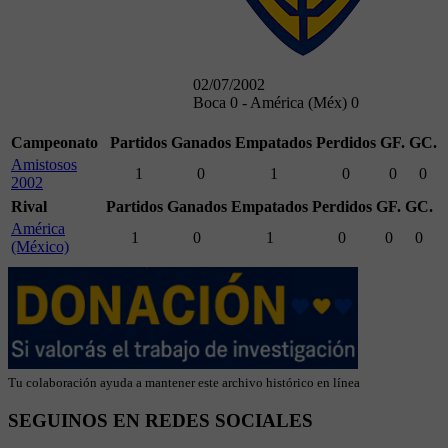
02/07/2002
Boca 0 - América (Méx) 0
Campeonato
Partidos
Ganados
Empatados
Perdidos
GF.
GC.
Amistosos
1
0
1
0
0
0
2002
Rival
Partidos
Ganados
Empatados
Perdidos
GF.
GC.
América
1
0
1
0
0
0
(México)
Tu colaboración ayuda a mantener este archivo histórico en línea
SEGUINOS EN REDES SOCIALES