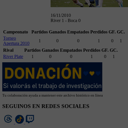
16/11/2010
River 1 - Boca 0
Campeonato
Partidos
Ganados
Empatados
Perdidos
GF.
GC.
Torneo
1
0
0
1
0
1
Apertura 2010
Rival
Partidos
Ganados
Empatados
Perdidos
GF.
GC.
River Plate
1
0
0
1
0
1
Tu colaboración ayuda a mantener este archivo histórico en línea
SEGUINOS EN REDES SOCIALES