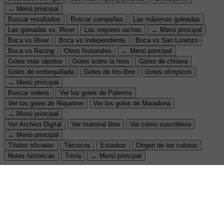
← Menú principal
Buscar resultados
Buscar campañas
Las máximas goleadas
Las goleadas vs. River
Las mejores rachas
← Menú principal
Boca vs River
Boca vs Independiente
Boca vs San Lorenzo
Boca vs Racing
Otros historiales
← Menú principal
Goles más rápidos
Goles sobre la hora
Goles de chilena
Goles de emboquillada
Goles de tiro libre
Goles olímpicos
← Menú principal
Buscar videos
Ver los goles de Palermo
Ver los goles de Riquelme
Ver los goles de Maradona
← Menú principal
Ver Archivo Digital
Ver material libre
Ver cómo suscribirse
← Menú principal
Títulos oficiales
Técnicos
Estadios
Origen de los colores
Notas históricas
Trivia
← Menú principal