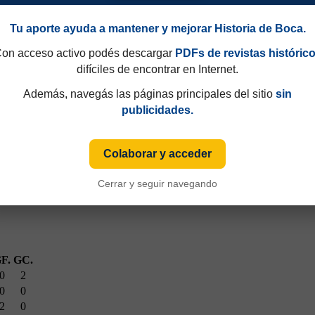
Tu aporte ayuda a mantener y mejorar Historia de Boca.
on acceso activo podés descargar
PDFs de revistas históric
difíciles de encontrar en Internet.
Además, navegás las páginas principales del sitio
sin
publicidades.
V
Colaborar y acceder
Cerrar y seguir navegando
F.
GC.
0
2
0
0
2
0