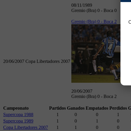
08/11/1989
Gremio (Bra) 0 - Boca 0
Gremio (Bra) 0 - Boca 2
C
20/06/2007
Copa Libertadores 2007
20/06/2007
Gremio (Bra) 0 - Boca 2
Campeonato
Partidos
Ganados
Empatados
Perdidos
G
Supercopa 1988
1
0
0
1
Supercopa 1989
1
0
1
0
Copa Libertadores 2007
1
1
0
0