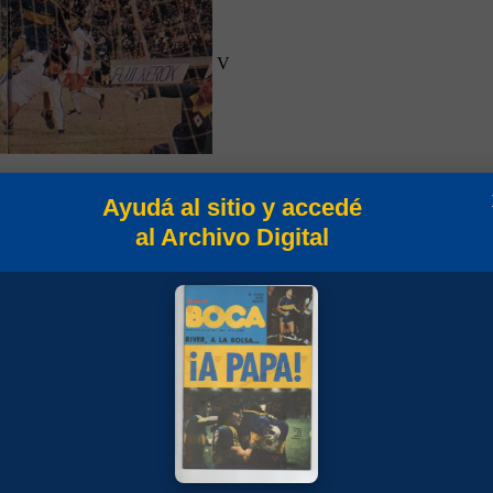
V
Ayudá al sitio y accedé
al Archivo Digital
V