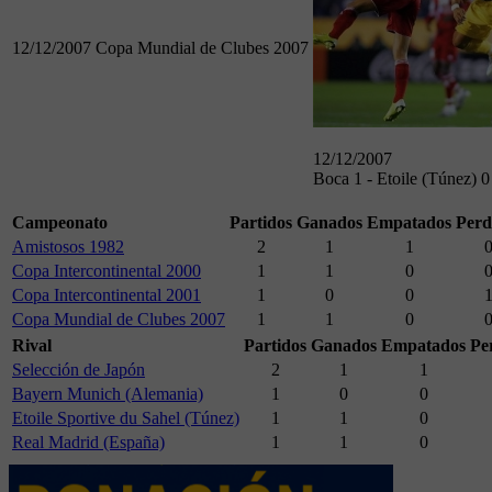
12/12/2007
Copa Mundial de Clubes 2007
12/12/2007
Boca 1 - Etoile (Túnez) 0
Campeonato
Partidos
Ganados
Empatados
Perd
Amistosos 1982
2
1
1
Copa Intercontinental 2000
1
1
0
Copa Intercontinental 2001
1
0
0
Copa Mundial de Clubes 2007
1
1
0
Rival
Partidos
Ganados
Empatados
Pe
Selección de Japón
2
1
1
Bayern Munich (Alemania)
1
0
0
Etoile Sportive du Sahel (Túnez)
1
1
0
Real Madrid (España)
1
1
0