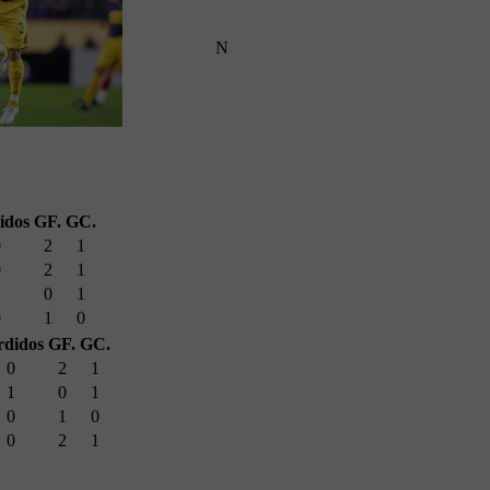
N
idos
GF.
GC.
0
2
1
0
2
1
1
0
1
0
1
0
rdidos
GF.
GC.
0
2
1
1
0
1
0
1
0
0
2
1