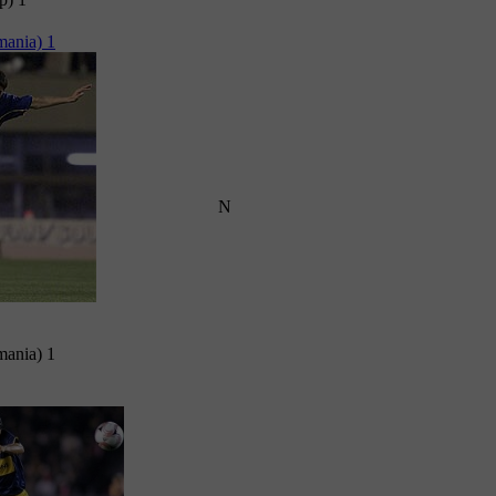
mania) 1
N
mania) 1