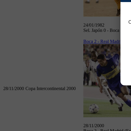
C
24/01/1982
Sel. Japón 0 - Boca 1
Boca 2 - Real Madrid (Es
28/11/2000
Copa Intercontinental 2000
28/11/2000
Boca 2 - Real Madrid (Es