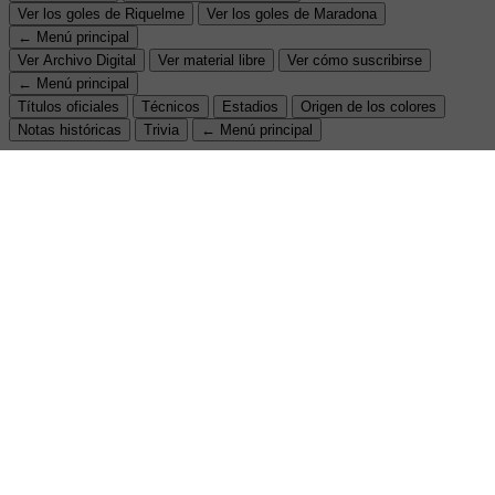
Ver los goles de Riquelme
Ver los goles de Maradona
← Menú principal
Ver Archivo Digital
Ver material libre
Ver cómo suscribirse
← Menú principal
Títulos oficiales
Técnicos
Estadios
Origen de los colores
Notas históricas
Trivia
← Menú principal