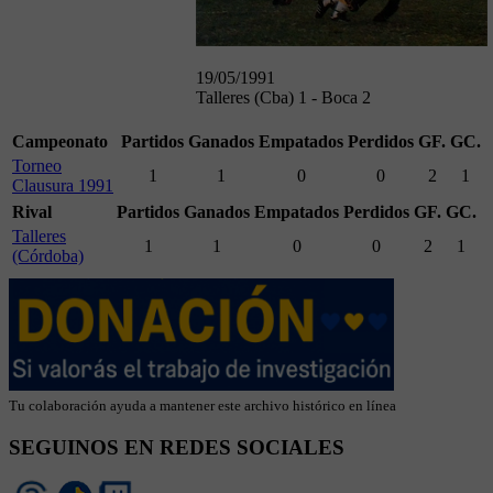
19/05/1991
Talleres (Cba) 1 - Boca 2
Campeonato
Partidos
Ganados
Empatados
Perdidos
GF.
GC.
Torneo
1
1
0
0
2
1
Clausura 1991
Rival
Partidos
Ganados
Empatados
Perdidos
GF.
GC.
Talleres
1
1
0
0
2
1
(Córdoba)
Tu colaboración ayuda a mantener este archivo histórico en línea
SEGUINOS EN REDES SOCIALES