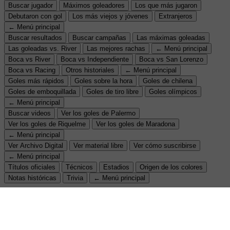
Buscar jugador
Máximos goleadores
Los que más jugaron
Debutaron con gol
Los más viejos y jóvenes
Extranjeros
← Menú principal
Buscar resultados
Buscar campañas
Las máximas goleadas
Las goleadas vs. River
Las mejores rachas
← Menú principal
Boca vs River
Boca vs Independiente
Boca vs San Lorenzo
Boca vs Racing
Otros historiales
← Menú principal
Goles más rápidos
Goles sobre la hora
Goles de chilena
Goles de emboquillada
Goles de tiro libre
Goles olímpicos
← Menú principal
Buscar videos
Ver los goles de Palermo
Ver los goles de Riquelme
Ver los goles de Maradona
← Menú principal
Ver Archivo Digital
Ver material libre
Ver cómo suscribirse
← Menú principal
Títulos oficiales
Técnicos
Estadios
Origen de los colores
Notas históricas
Trivia
← Menú principal