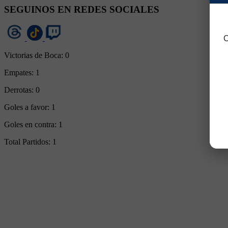
SEGUINOS EN REDES SOCIALES
C
Victorias de Boca:
0
Empates:
1
Derrotas:
0
Goles a favor:
1
Goles en contra:
1
Total Partidos:
1