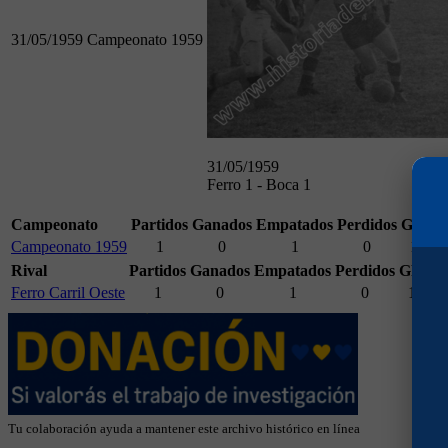
31/05/1959
Campeonato 1959
31/05/1959
Ferro 1 - Boca 1
Campeonato
Partidos
Ganados
Empatados
Perdidos
GF.
G
Campeonato 1959
1
0
1
0
1
1
Rival
Partidos
Ganados
Empatados
Perdidos
GF.
GC
Ferro Carril Oeste
1
0
1
0
1
1
Tu colaboración ayuda a mantener este archivo histórico en línea