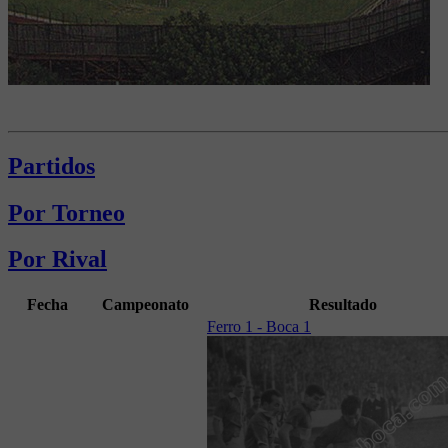
Partidos
Por Torneo
Por Rival
Fecha
Campeonato
Resultado
Ferro 1 - Boca 1