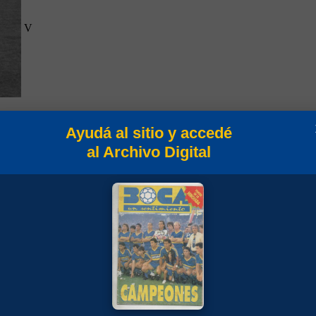
V
Ayudá al sitio y accedé
al Archivo Digital
C.
.