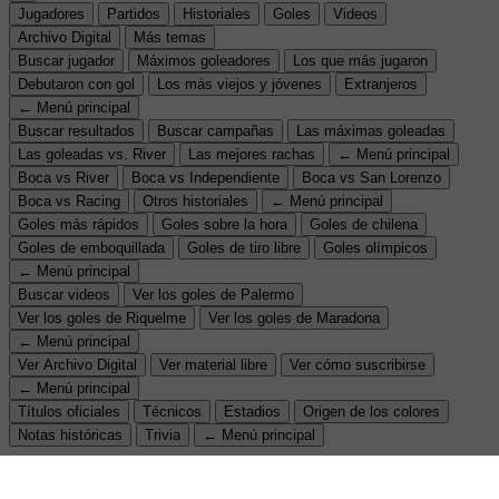
Jugadores
Partidos
Historiales
Goles
Videos
Archivo Digital
Más temas
Buscar jugador
Máximos goleadores
Los que más jugaron
Debutaron con gol
Los más viejos y jóvenes
Extranjeros
← Menú principal
Buscar resultados
Buscar campañas
Las máximas goleadas
Las goleadas vs. River
Las mejores rachas
← Menú principal
Boca vs River
Boca vs Independiente
Boca vs San Lorenzo
Boca vs Racing
Otros historiales
← Menú principal
Goles más rápidos
Goles sobre la hora
Goles de chilena
Goles de emboquillada
Goles de tiro libre
Goles olímpicos
← Menú principal
Buscar videos
Ver los goles de Palermo
Ver los goles de Riquelme
Ver los goles de Maradona
← Menú principal
Ver Archivo Digital
Ver material libre
Ver cómo suscribirse
← Menú principal
Títulos oficiales
Técnicos
Estadios
Origen de los colores
Notas históricas
Trivia
← Menú principal