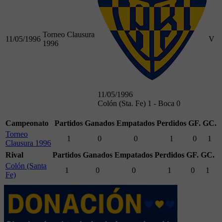
Torneo Clausura
11/05/1996
V
1996
11/05/1996
Colón (Sta. Fe) 1 - Boca 0
Campeonato
Partidos
Ganados
Empatados
Perdidos
GF.
GC.
Torneo
1
0
0
1
0
1
Clausura 1996
Rival
Partidos
Ganados
Empatados
Perdidos
GF.
GC.
Colón (Santa
1
0
0
1
0
1
Fe)