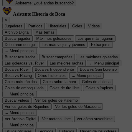
Asistente: ¿qué andás buscando?
Asistente Historia de Boca
×
Jugadores
Partidos
Historiales
Goles
Videos
Archivo Digital
Más temas
Buscar jugador
Máximos goleadores
Los que más jugaron
Debutaron con gol
Los más viejos y jóvenes
Extranjeros
← Menú principal
Buscar resultados
Buscar campañas
Las máximas goleadas
Las goleadas vs. River
Las mejores rachas
← Menú principal
Boca vs River
Boca vs Independiente
Boca vs San Lorenzo
Boca vs Racing
Otros historiales
← Menú principal
Goles más rápidos
Goles sobre la hora
Goles de chilena
Goles de emboquillada
Goles de tiro libre
Goles olímpicos
← Menú principal
Buscar videos
Ver los goles de Palermo
Ver los goles de Riquelme
Ver los goles de Maradona
← Menú principal
Ver Archivo Digital
Ver material libre
Ver cómo suscribirse
← Menú principal
Títulos oficiales
Técnicos
Estadios
Origen de los colores