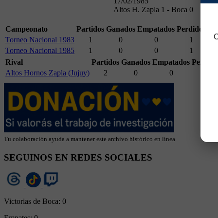
17/02/1985
Altos H. Zapla 1 - Boca 0
Campeonato
Partidos
Ganados
Empatados
Perdidos
GF
C
Torneo Nacional 1983
1
0
0
1
0
Torneo Nacional 1985
1
0
0
1
0
Rival
Partidos
Ganados
Empatados
Perdido
Altos Hornos Zapla (Jujuy)
2
0
0
2
Tu colaboración ayuda a mantener este archivo histórico en línea
SEGUINOS EN REDES SOCIALES
Victorias de Boca:
0
Empates:
0