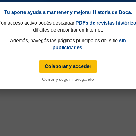
Tu aporte ayuda a mantener y mejorar Historia de Boca.
.
GC.
on acceso activo podés descargar
PDFs de revistas históric
2
difíciles de encontrar en Internet.
1
s
GF.
GC.
Además, navegás las páginas principales del sitio
sin
0
3
publicidades.
Colaborar y acceder
Cerrar y seguir navegando