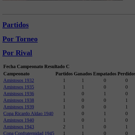
Partidos
Por Torneo
Por Rival
Fecha
Campeonato
Resultado
C
Campeonato
Partidos
Ganados
Empatados
Perdido
Amistosos 1932
1
1
0
0
Amistosos 1935
1
1
0
0
Amistosos 1936
1
0
1
0
Amistosos 1938
1
0
0
1
Amistosos 1939
1
0
0
1
Copa Ricardo Aldao 1940
1
0
1
0
Amistosos 1940
1
0
1
0
Amistosos 1943
2
1
0
1
Copa Confraternidad 1945
1
1
0
0