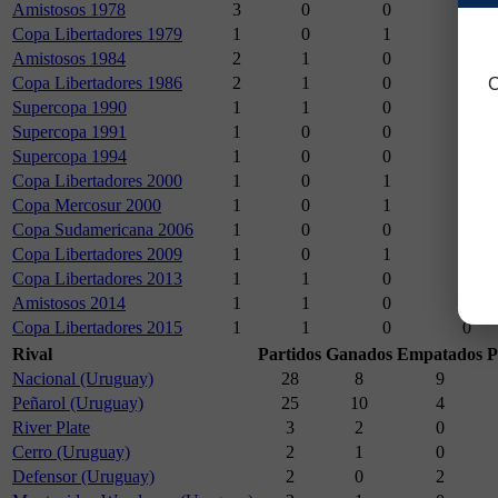
Amistosos 1978
3
0
0
3
Copa Libertadores 1979
1
0
1
0
Amistosos 1984
2
1
0
1
Copa Libertadores 1986
2
1
0
1
C
Supercopa 1990
1
1
0
0
Supercopa 1991
1
0
0
1
Supercopa 1994
1
0
0
1
Copa Libertadores 2000
1
0
1
0
Copa Mercosur 2000
1
0
1
0
Copa Sudamericana 2006
1
0
0
1
Copa Libertadores 2009
1
0
1
0
Copa Libertadores 2013
1
1
0
0
Amistosos 2014
1
1
0
0
Copa Libertadores 2015
1
1
0
0
Rival
Partidos
Ganados
Empatados
P
Nacional (Uruguay)
28
8
9
Peñarol (Uruguay)
25
10
4
River Plate
3
2
0
Cerro (Uruguay)
2
1
0
Defensor (Uruguay)
2
0
2