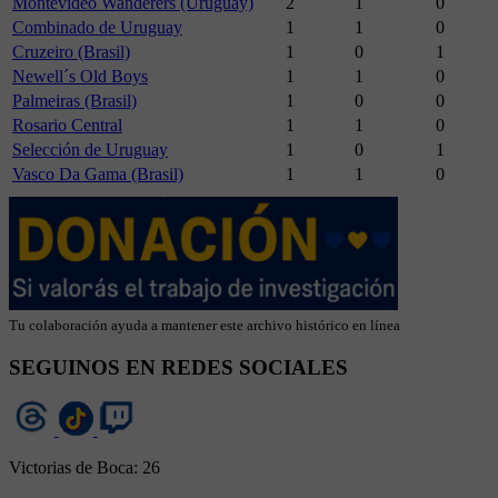
Montevideo Wanderers (Uruguay)
2
1
0
Combinado de Uruguay
1
1
0
Cruzeiro (Brasil)
1
0
1
Newell´s Old Boys
1
1
0
Palmeiras (Brasil)
1
0
0
Rosario Central
1
1
0
Selección de Uruguay
1
0
1
Vasco Da Gama (Brasil)
1
1
0
Tu colaboración ayuda a mantener este archivo histórico en línea
SEGUINOS EN REDES SOCIALES
Victorias de Boca:
26