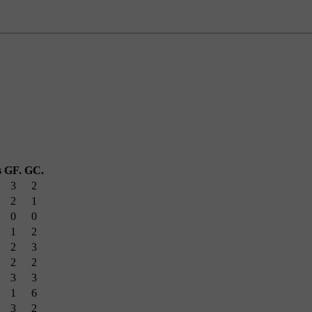
s
GF.
GC.
3
2
2
1
0
0
1
2
2
3
2
2
3
3
1
6
3
2