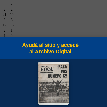
3
2
2
2
21
15
3
3
12
15
2
1
1
5
6
7
Ayudá al sitio y accedé
1
5
al Archivo Digital
1
2
4
0
0
3
2
1
6
7
3
3
0
2
5
7
0
0
1
0
1
0