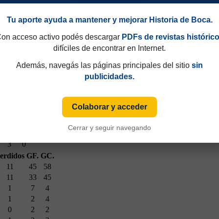
1
6
0
0
Tu aporte ayuda a mantener y mejorar Historia de Boca.
2
3
2
3
on acceso activo podés descargar
PDFs de revistas históric
1
0
difíciles de encontrar en Internet.
0
2
Además, navegás las páginas principales del sitio
sin
0
1
publicidades.
0
0
3
3
1
2
Colaborar y acceder
2
2
1
0
Cerrar y seguir navegando
1
0
3
0
erdidos
GF.
GC.
11
45
58
11
33
45
1
7
4
1
2
4
0
2
2