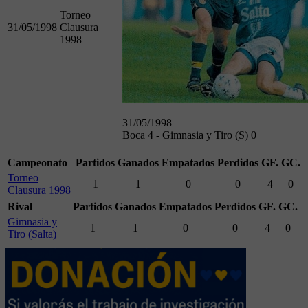
Torneo
31/05/1998
Clausura
1998
31/05/1998
Boca 4 - Gimnasia y Tiro (S) 0
Campeonato
Partidos
Ganados
Empatados
Perdidos
GF.
GC.
Torneo
1
1
0
0
4
0
Clausura 1998
Rival
Partidos
Ganados
Empatados
Perdidos
GF.
GC.
Gimnasia y
1
1
0
0
4
0
Tiro (Salta)