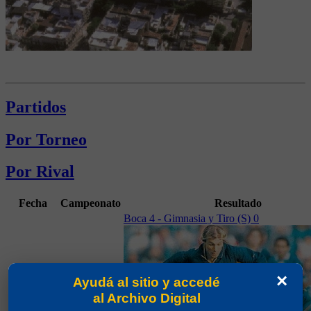
Partidos
Por Torneo
Por Rival
Fecha
Campeonato
Resultado
Boca 4 - Gimnasia y Tiro (S) 0
×
Ayudá al sitio y accedé
al Archivo Digital