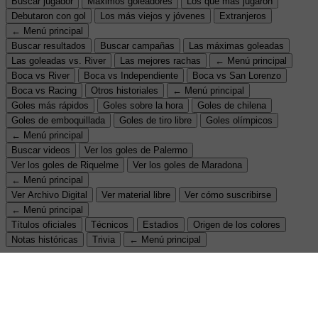
Buscar jugador
Máximos goleadores
Los que más jugaron
Debutaron con gol
Los más viejos y jóvenes
Extranjeros
← Menú principal
Buscar resultados
Buscar campañas
Las máximas goleadas
Las goleadas vs. River
Las mejores rachas
← Menú principal
Boca vs River
Boca vs Independiente
Boca vs San Lorenzo
Boca vs Racing
Otros historiales
← Menú principal
Goles más rápidos
Goles sobre la hora
Goles de chilena
Goles de emboquillada
Goles de tiro libre
Goles olímpicos
← Menú principal
Buscar videos
Ver los goles de Palermo
Ver los goles de Riquelme
Ver los goles de Maradona
← Menú principal
Ver Archivo Digital
Ver material libre
Ver cómo suscribirse
← Menú principal
Títulos oficiales
Técnicos
Estadios
Origen de los colores
Notas históricas
Trivia
← Menú principal