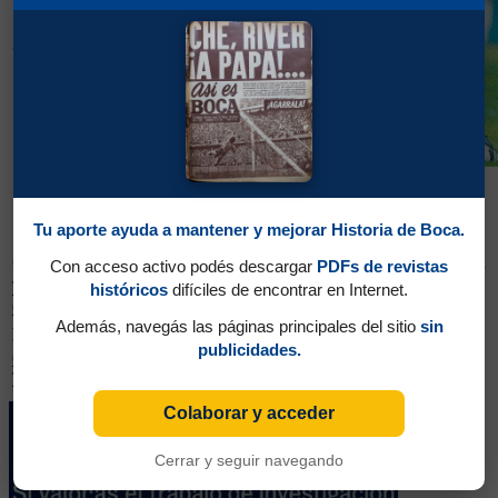
Torneo
31/05/1998
Clausura
1998
31/05/1998
Boca 4 - Gimnasia y Tiro (S) 0
Tu aporte ayuda a mantener y mejorar Historia de Boca.
Campeonato
Partidos
Ganados
Empatados
Perdidos
GF.
GC.
Con acceso activo podés descargar
PDFs de revistas
Torneo
históricos
difíciles de encontrar en Internet.
1
1
0
0
4
0
Clausura 1998
Además, navegás las páginas principales del sitio
sin
Rival
Partidos
Ganados
Empatados
Perdidos
GF.
GC.
publicidades.
Gimnasia y
1
1
0
0
4
0
Tiro (Salta)
Colaborar y acceder
Cerrar y seguir navegando