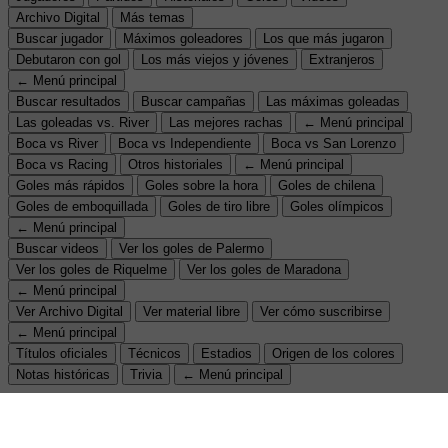
Archivo Digital
Más temas
Buscar jugador
Máximos goleadores
Los que más jugaron
Debutaron con gol
Los más viejos y jóvenes
Extranjeros
← Menú principal
Buscar resultados
Buscar campañas
Las máximas goleadas
Las goleadas vs. River
Las mejores rachas
← Menú principal
Boca vs River
Boca vs Independiente
Boca vs San Lorenzo
Boca vs Racing
Otros historiales
← Menú principal
Goles más rápidos
Goles sobre la hora
Goles de chilena
Goles de emboquillada
Goles de tiro libre
Goles olímpicos
← Menú principal
Buscar videos
Ver los goles de Palermo
Ver los goles de Riquelme
Ver los goles de Maradona
← Menú principal
Ver Archivo Digital
Ver material libre
Ver cómo suscribirse
← Menú principal
Títulos oficiales
Técnicos
Estadios
Origen de los colores
Notas históricas
Trivia
← Menú principal