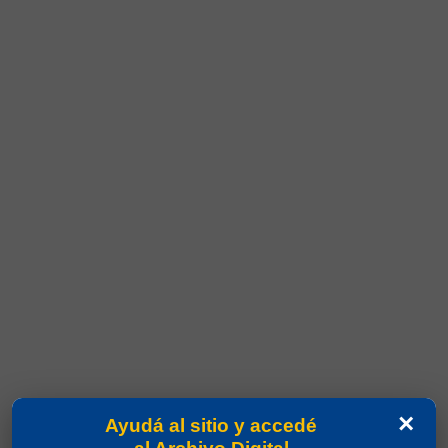
×
Ayudá al sitio y accedé