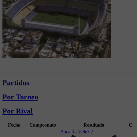
Partidos
Por Torneo
Por Rival
Fecha
Campeonato
Resultado
C
Boca 3 - Vélez 2