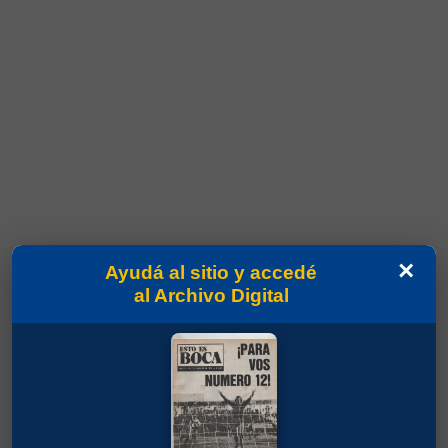
×
Ayudá al sitio y accedé
al Archivo Digital