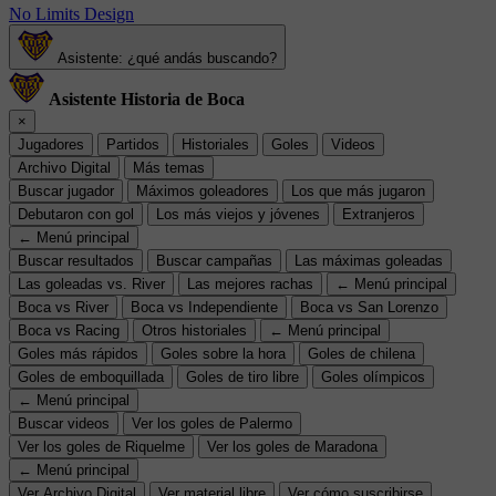
No Limits Design
Asistente: ¿qué andás buscando?
Asistente Historia de Boca
×
Jugadores
Partidos
Historiales
Goles
Videos
Archivo Digital
Más temas
Buscar jugador
Máximos goleadores
Los que más jugaron
Debutaron con gol
Los más viejos y jóvenes
Extranjeros
← Menú principal
Buscar resultados
Buscar campañas
Las máximas goleadas
Las goleadas vs. River
Las mejores rachas
← Menú principal
Boca vs River
Boca vs Independiente
Boca vs San Lorenzo
Boca vs Racing
Otros historiales
← Menú principal
Goles más rápidos
Goles sobre la hora
Goles de chilena
Goles de emboquillada
Goles de tiro libre
Goles olímpicos
← Menú principal
Buscar videos
Ver los goles de Palermo
Ver los goles de Riquelme
Ver los goles de Maradona
← Menú principal
Ver Archivo Digital
Ver material libre
Ver cómo suscribirse