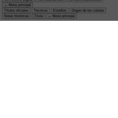
← Menú principal
Títulos oficiales
Técnicos
Estadios
Origen de los colores
Notas históricas
Trivia
← Menú principal