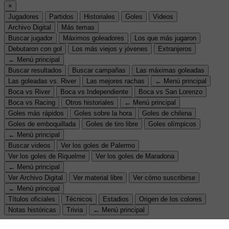
×
Jugadores
Partidos
Historiales
Goles
Videos
Archivo Digital
Más temas
Buscar jugador
Máximos goleadores
Los que más jugaron
Debutaron con gol
Los más viejos y jóvenes
Extranjeros
← Menú principal
Buscar resultados
Buscar campañas
Las máximas goleadas
Las goleadas vs. River
Las mejores rachas
← Menú principal
Boca vs River
Boca vs Independiente
Boca vs San Lorenzo
Boca vs Racing
Otros historiales
← Menú principal
Goles más rápidos
Goles sobre la hora
Goles de chilena
Goles de emboquillada
Goles de tiro libre
Goles olímpicos
← Menú principal
Buscar videos
Ver los goles de Palermo
Ver los goles de Riquelme
Ver los goles de Maradona
← Menú principal
Ver Archivo Digital
Ver material libre
Ver cómo suscribirse
← Menú principal
Títulos oficiales
Técnicos
Estadios
Origen de los colores
Notas históricas
Trivia
← Menú principal