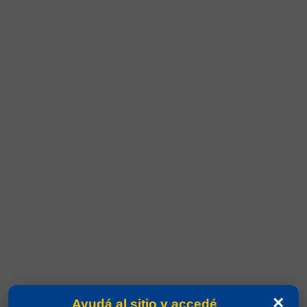
×
Ayudá al sitio y accedé