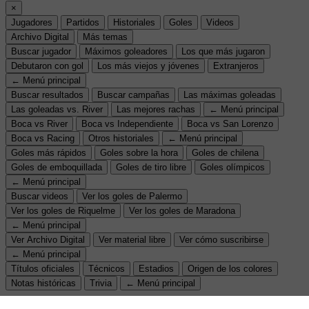
×
Jugadores
Partidos
Historiales
Goles
Videos
Archivo Digital
Más temas
Buscar jugador
Máximos goleadores
Los que más jugaron
Debutaron con gol
Los más viejos y jóvenes
Extranjeros
← Menú principal
Buscar resultados
Buscar campañas
Las máximas goleadas
Las goleadas vs. River
Las mejores rachas
← Menú principal
Boca vs River
Boca vs Independiente
Boca vs San Lorenzo
Boca vs Racing
Otros historiales
← Menú principal
Goles más rápidos
Goles sobre la hora
Goles de chilena
Goles de emboquillada
Goles de tiro libre
Goles olímpicos
← Menú principal
Buscar videos
Ver los goles de Palermo
Ver los goles de Riquelme
Ver los goles de Maradona
← Menú principal
Ver Archivo Digital
Ver material libre
Ver cómo suscribirse
← Menú principal
Títulos oficiales
Técnicos
Estadios
Origen de los colores
Notas históricas
Trivia
← Menú principal