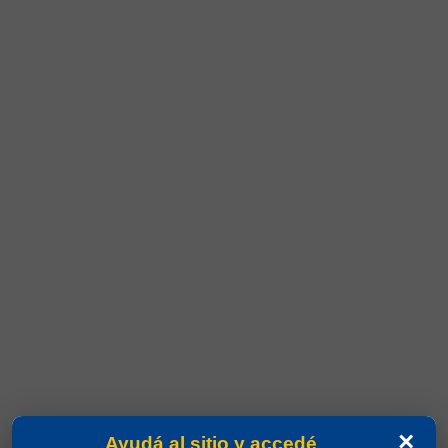
×
Ayudá al sitio y accedé