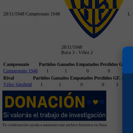
28/11/1948
Campeonato 1948
L
28/11/1948
Boca 3 - Vélez 2
Campeonato
Partidos
Ganados
Empatados
Perdidos
GF.
G
Campeonato 1948
1
1
0
0
3
2
Rival
Partidos
Ganados
Empatados
Perdidos
GF.
GC.
Vélez Sársfield
1
1
0
0
3
2
Tu colaboración ayuda a mantener este archivo histórico en línea