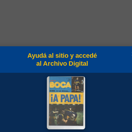
Ayudá al sitio y accedé
al Archivo Digital
C.