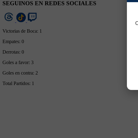
SEGUINOS EN REDES SOCIALES
C
Victorias de Boca:
1
Empates:
0
Derrotas:
0
Goles a favor:
3
Goles en contra:
2
Total Partidos:
1