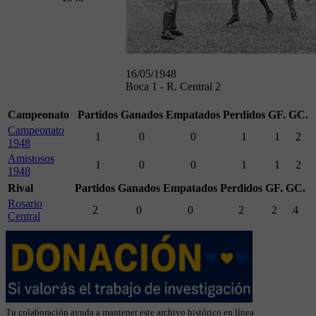
16/05/1948
Boca 1 - R. Central 2
Campeonato
Partidos
Ganados
Empatados
Perdidos
GF.
GC.
Campeonato
1
0
0
1
1
2
1948
Amistosos
1
0
0
1
1
2
1948
Rival
Partidos
Ganados
Empatados
Perdidos
GF.
GC.
Rosario
2
0
0
2
2
4
Central
Tu colaboración ayuda a mantener este archivo histórico en línea