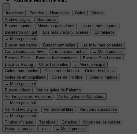
Asistente Historia de Boca
×
Jugadores
Partidos
Historiales
Goles
Videos
Archivo Digital
Más temas
Buscar jugador
Máximos goleadores
Los que más jugaron
Debutaron con gol
Los más viejos y jóvenes
Extranjeros
← Menú principal
Buscar resultados
Buscar campañas
Las máximas goleadas
Las goleadas vs. River
Las mejores rachas
← Menú principal
Boca vs River
Boca vs Independiente
Boca vs San Lorenzo
Boca vs Racing
Otros historiales
← Menú principal
Goles más rápidos
Goles sobre la hora
Goles de chilena
Goles de emboquillada
Goles de tiro libre
Goles olímpicos
← Menú principal
Buscar videos
Ver los goles de Palermo
Ver los goles de Riquelme
Ver los goles de Maradona
← Menú principal
Ver Archivo Digital
Ver material libre
Ver cómo suscribirse
← Menú principal
Títulos oficiales
Técnicos
Estadios
Origen de los colores
Notas históricas
Trivia
← Menú principal