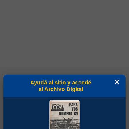
×
Ayudá al sitio y accedé
al Archivo Digital