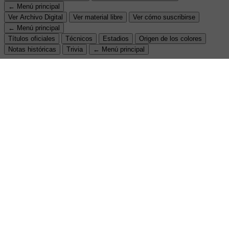
← Menú principal
Ver Archivo Digital
Ver material libre
Ver cómo suscribirse
← Menú principal
Títulos oficiales
Técnicos
Estadios
Origen de los colores
Notas históricas
Trivia
← Menú principal