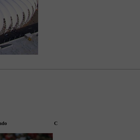
ado
C