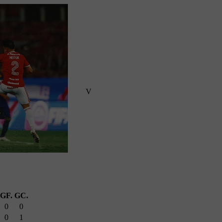
V
GF.
GC.
0
0
0
1