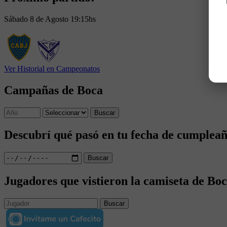
Sábado 8 de Agosto 19:15hs
Ver Historial en Campeonatos
Campañas de Boca
Buscar
Descubrí qué pasó en tu fecha de cumplea
Buscar
Jugadores que vistieron la camiseta de Bo
Buscar