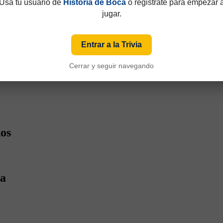
Usá tu usuario de
Historia de Boca
o registrate para empezar 
jugar.
Entrar a la Trivia
Cerrar y seguir navegando
ños
ca